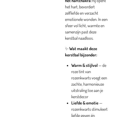
het hartchakra:
hij opent
het hart, bevordert
zelfliefde en verzacht
emotionele wonden.
In een
sfeer vol licht, warmte en
samenzijn past deze
kerstbal naadloos.
✨
Wat maakt deze
kerstbal bijzonder:
Warm & stijlvol
— de
roze tint van
rozenkwarts voegt een
zachte, harmonieuze
uitstraling toe aan je
kerstdecor
Liefde & emotie
—
rozenkwarts stimuleert
liefde geven én