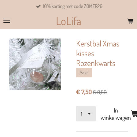
10% korting met code ZOMER26
Ga
direct
LoLifa
naar
de
hoofdinhoud
Kerstbal Xmas
kisses
Rozenkwarts
Sale!
€ 7,50
€ 9,50
In
winkelwagen