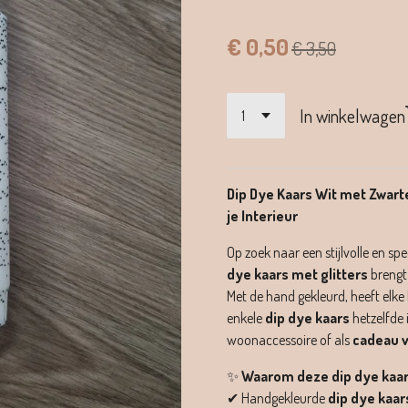
€ 0,50
€ 3,50
In winkelwagen
Dip Dye Kaars Wit met Zwarte
je Interieur
Op zoek naar een stijlvolle en sp
dye kaars met glitters
brengt
Met de hand gekleurd, heeft elk
enkele
dip dye kaars
hetzelfde 
woonaccessoire of als
cadeau v
✨
Waarom deze dip dye kaa
✔ Handgekleurde
dip dye kaar