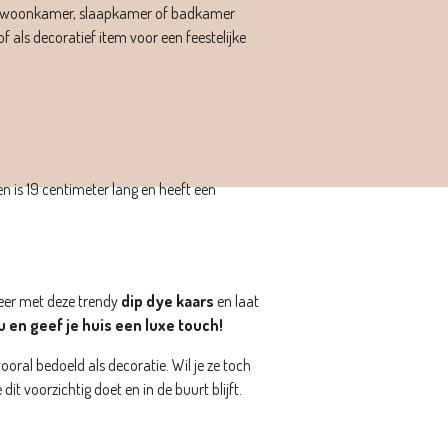
 de woonkamer, slaapkamer of badkamer
of als decoratief item voor een feestelijke
n is 19 centimeter lang en heeft een
.
eer met deze trendy
dip dye kaars
en laat
u en geef je huis een luxe touch!
vooral bedoeld als decoratie. Wil je ze toch
dit voorzichtig doet en in de buurt blijft.