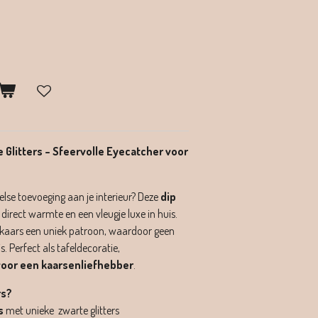
 Glitters – Sfeervolle Eyecatcher voor
eelse toevoeging aan je interieur? Deze
dip
 direct warmte en een vleugje luxe in huis.
e kaars een uniek patroon, waardoor geen
is. Perfect als tafeldecoratie,
oor een kaarsenliefhebber
.
rs?
s
met unieke zwarte glitters