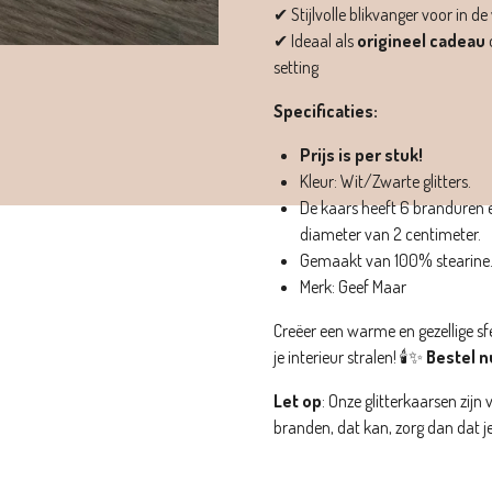
✔ Stijlvolle blikvanger voor in
✔ Ideaal als
origineel cadeau
setting
Specificaties:
Prijs is per stuk!
Kleur: Wit/Zwarte glitters.
De kaars heeft 6 branduren e
diameter van 2 centimeter.
Gemaakt van 100% stearine
Merk: Geef Maar
Creëer een warme en gezellige sf
je interieur stralen! 🕯️✨
Bestel n
Let op
: Onze glitterkaarsen zijn 
branden, dat kan, zorg dan dat je 