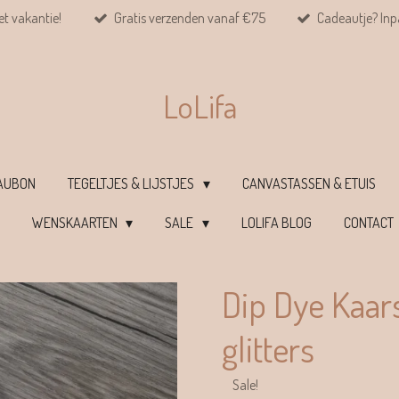
et vakantie!
Gratis verzenden vanaf €75
Cadeautje? Inpa
LoLifa
EAUBON
TEGELTJES & LIJSTJES
CANVASTASSEN & ETUIS
WENSKAARTEN
SALE
LOLIFA BLOG
CONTACT
Dip Dye Kaar
glitters
Sale!