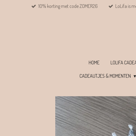
10% korting met code ZOMER26
LoLifa is m
Ga
direct
naar
de
hoofdinhoud
HOME
LOLIFA CAD
CADEAUTJES & MOMENTEN