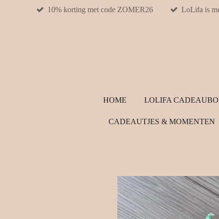
10% korting met code ZOMER26
LoLifa is m
Ga
direct
naar
de
hoofdinhoud
HOME
LOLIFA CADEAUB
CADEAUTJES & MOMENTEN