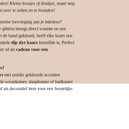
eden! Kleine krasjes of deukjes, maar nog
i neer te zetten en te branden!
peelse toevoeging aan je interieur?
 glitters
brengt direct warmte en een
et de hand gekleurd, heeft elke kaars een
enkele
dip dye kaars
hetzelfde is. Perfect
re of als
cadeau voor een
s?
rs
met unieke gekleurde accenten
in de woonkamer, slaapkamer of badkamer
of als decoratief item voor een feestelijke