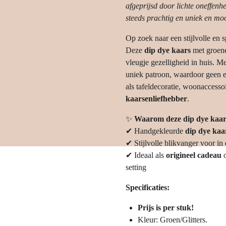
afgeprijsd door lichte oneffenh
steeds prachtig en uniek en moo
Op zoek naar een stijlvolle en s
Deze
dip dye kaars
met groene
vleugje gezelligheid in huis. M
uniek patroon, waardoor geen 
als tafeldecoratie, woonaccessoi
kaarsenliefhebber
.
✨
Waarom deze dip dye kaar
✔ Handgekleurde
dip dye kaa
✔ Stijlvolle blikvanger voor 
✔ Ideaal als
origineel cadeau
setting
Specificaties:
Prijs is per stuk!
Kleur: Groen/Glitters.