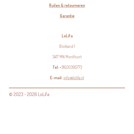
Ruilen & retourneren
Garantie
LoLifa
Blokland 1
3417 MN Montfoort
Tel:
+31620395773
E-mail:
info@lolifa.nl
© 2023 - 2026 LoLifa