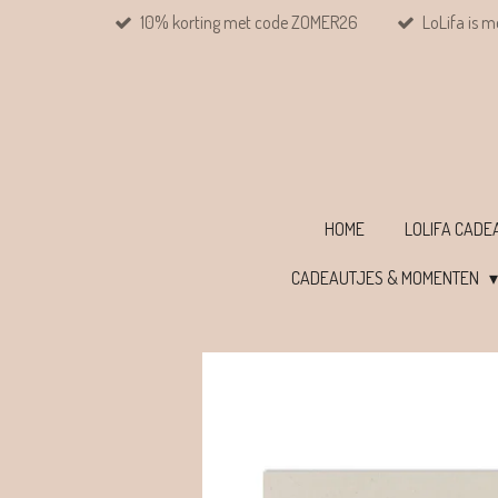
10% korting met code ZOMER26
LoLifa is m
Ga
direct
naar
de
hoofdinhoud
HOME
LOLIFA CAD
CADEAUTJES & MOMENTEN