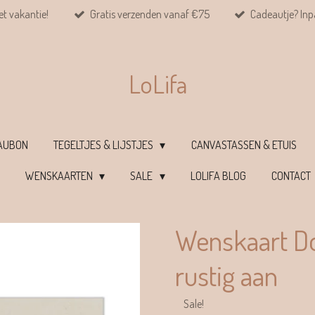
et vakantie!
Gratis verzenden vanaf €75
Cadeautje? Inpa
LoLifa
EAUBON
TEGELTJES & LIJSTJES
CANVASTASSEN & ETUIS
WENSKAARTEN
SALE
LOLIFA BLOG
CONTACT
Wenskaart D
rustig aan
Sale!