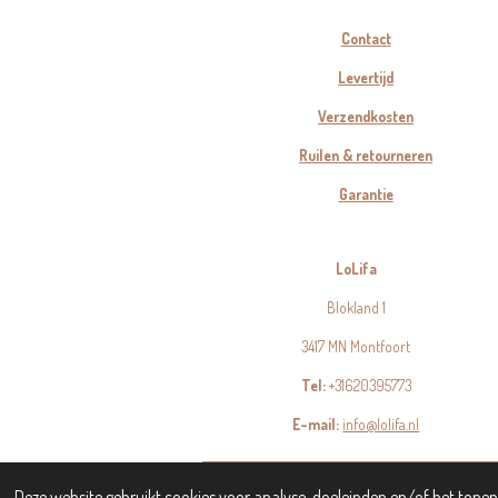
Contact
Levertijd
Verzendkosten
Ruilen & retourneren
Garantie
LoLifa
Blokland 1
3417 MN Montfoort
Tel:
+31620395773
E-mail:
info@lolifa.nl
© 2023 - 2026 LoLifa
Deze website gebruikt cookies voor analyse-doeleinden en/of het tonen 