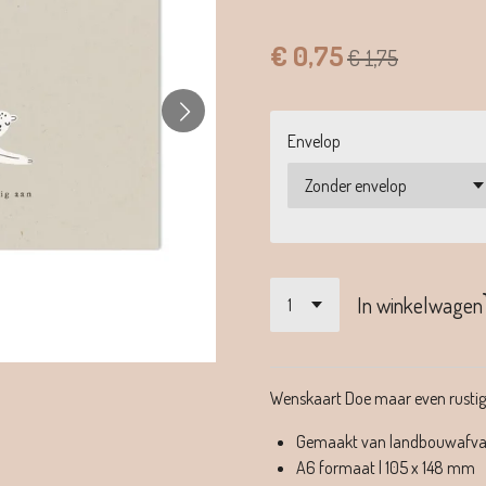
€ 0,75
€ 1,75
Envelop
In winkelwagen
Wenskaart Doe maar even rustig
Gemaakt van landbouwafva
A6 formaat | 105 x 148 mm