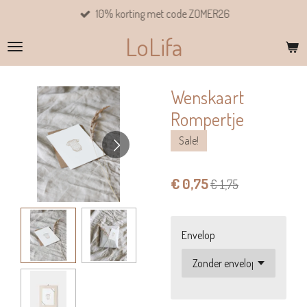
10% korting met code ZOMER26
Ga
direct
LoLifa
naar
de
hoofdinhoud
Wenskaart
Rompertje
Sale!
€ 0,75
€ 1,75
Envelop