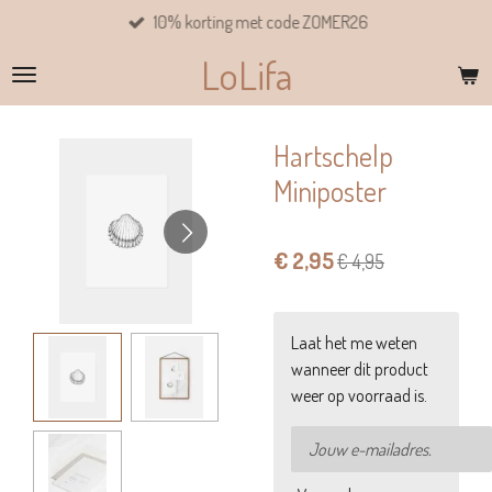
10% korting met code ZOMER26
Ga
direct
LoLifa
naar
de
hoofdinhoud
Hartschelp
Miniposter
€ 2,95
€ 4,95
Laat het me weten
wanneer dit product
weer op voorraad is.