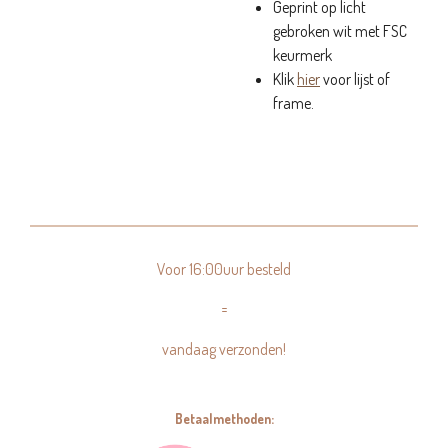
Geprint op licht
gebroken wit met FSC
keurmerk
Klik
hier
voor lijst of
frame.
Voor 16:00uur besteld
=
vandaag verzonden!
Betaalmethoden: