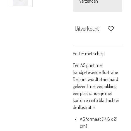
Verzenden
Uitverkocht
Poster met schelp!
Een A5 print met
handgetekende illustratie.
De print wordt standaard
geleverd met verpakking:
een plastic hoesje met
karton en info blad achter
de illustratie.
A5 formaat (14,8 x 21
cm)