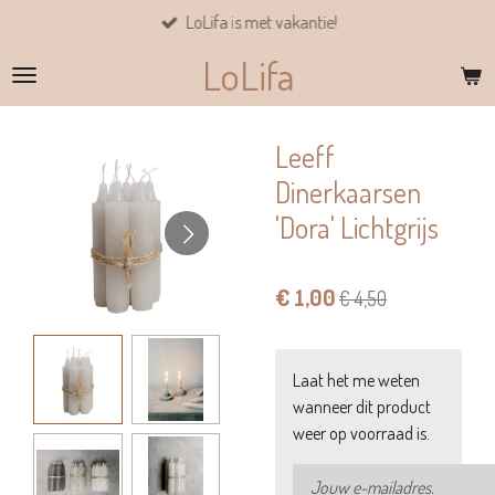
LoLifa is met vakantie!
Ga
direct
LoLifa
naar
de
hoofdinhoud
Leeff
Dinerkaarsen
'Dora' Lichtgrijs
€ 1,00
€ 4,50
Laat het me weten
wanneer dit product
weer op voorraad is.