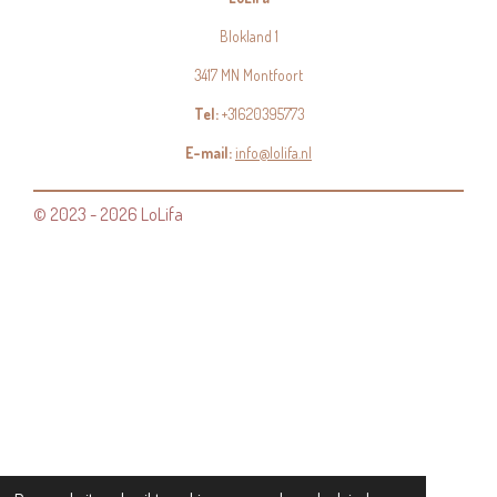
Blokland 1
3417 MN Montfoort
Tel:
+31620395773
E-mail:
info@lolifa.nl
© 2023 - 2026 LoLifa