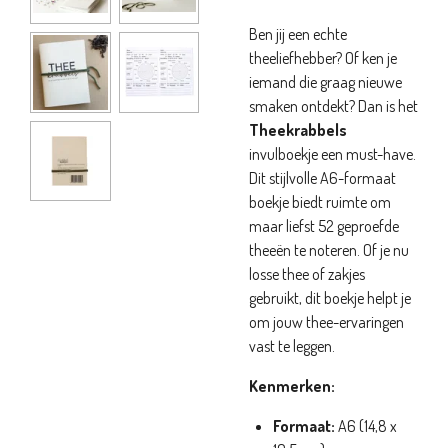
Ben jij een echte
theeliefhebber? Of ken je
iemand die graag nieuwe
smaken ontdekt? Dan is het
Theekrabbels
invulboekje een must-have.
Dit stijlvolle A6-formaat
boekje biedt ruimte om
maar liefst 52 geproefde
theeën te noteren. Of je nu
losse thee of zakjes
gebruikt, dit boekje helpt je
om jouw thee-ervaringen
vast te leggen.
Kenmerken:
Formaat:
A6 (14,8 x