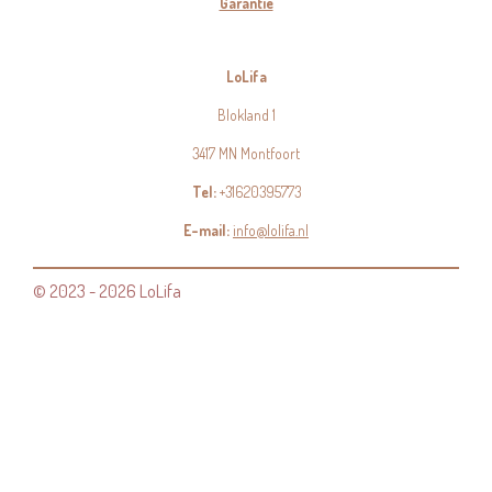
Garantie
LoLifa
Blokland 1
3417 MN Montfoort
Tel:
+31620395773
E-mail:
info@lolifa.nl
© 2023 - 2026 LoLifa