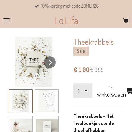
10% korting met code ZOMER26
Ga
direct
LoLifa
naar
de
hoofdinhoud
Theekrabbels
Sale!
€ 1,00
€ 9,95
In
winkelwagen
Theekrabbels – Het
invulboekje voor de
theeliefhebber