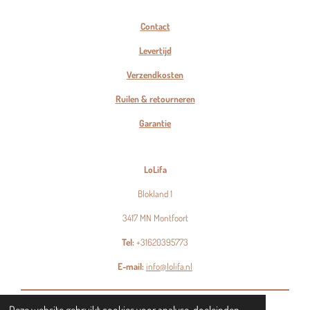
Contact
Levertijd
Verzendkosten
Ruilen & retourneren
Garantie
LoLifa
Blokland 1
3417 MN Montfoort
Tel:
+31620395773
E-mail:
info@lolifa.nl
© 2023 - 2026 LoLifa