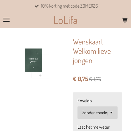
10% korting met code ZOMER26
Ga
direct
LoLifa
naar
de
hoofdinhoud
Wenskaart
Welkom lieve
jongen
€ 0,75
€ 1,75
Envelop
Laat het me weten