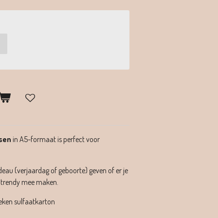
sen
in A5-formaat is perfect voor
eau (verjaardag of geboorte) geven of er je
en trendy mee maken.
eken sulfaatkarton