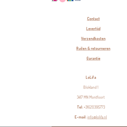
Contact
Levertijd
Verzendkosten
Ruilen & retourneren
Garantie
LoLifa
Blokland 1
3417 MN Montfoort
Tel:
+31620395773
E-mail:
info@lolifa.nl