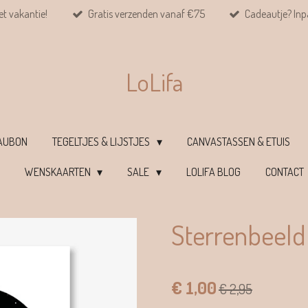
et vakantie!
Gratis verzenden vanaf €75
Cadeautje? Inpa
LoLifa
EAUBON
TEGELTJES & LIJSTJES
CANVASTASSEN & ETUIS
WENSKAARTEN
SALE
LOLIFA BLOG
CONTACT
Sterrenbeeld
€ 1,00
€ 2,95