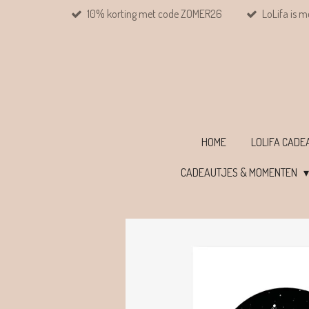
10% korting met code ZOMER26
LoLifa is m
Ga
direct
naar
de
hoofdinhoud
HOME
LOLIFA CAD
CADEAUTJES & MOMENTEN