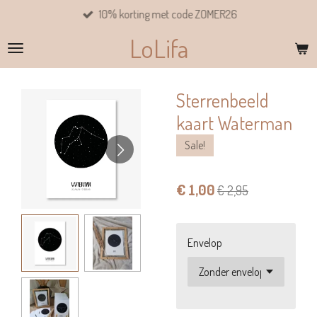
10% korting met code ZOMER26
Ga
direct
LoLifa
naar
de
hoofdinhoud
Sterrenbeeld
kaart Waterman
Sale!
€ 1,00
€ 2,95
Envelop