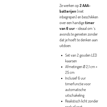
Ze werken op
2 AAA-
batterijen
(niet
inbegrepen) en beschikken
over een handige
timer
van 6 uur
– ideaal om ‘s
avonds te genieten zonder
dat je hoeft te denken aan
uitdoen.
Set van 2 gouden LED
kaarsen
Afmetingen Ø 2,1 cm ×
25 cm
Inclusief 6 uur
timerfunctie voor
automatische
uitschakeling
Realistisch licht zonder
rook of roet