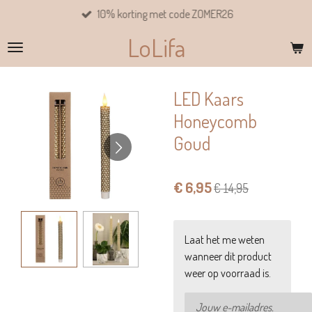
10% korting met code ZOMER26
Ga
direct
LoLifa
naar
de
hoofdinhoud
LED Kaars
Honeycomb
Goud
€ 6,95
€ 14,95
Laat het me weten
wanneer dit product
weer op voorraad is.